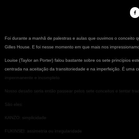
Foi durante a manhã de palestras e aulas que ouvimos o conceito que
Gilles House. E foi nesse momento em que mais nos impressionam
Louise (Taylor an Porter) falou bastante sobre os sete princípios es
centrada na aceitação da transitoriedade e na imperfeição. É uma 
impermanente e incompleto.
Nosso desafio seria então passear pelos sete conceitos e tentar tra
São eles:
KANZO: simplicidade
FUKINSEI: assimetria ou irregularidade