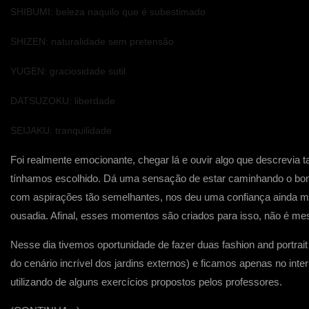
SHIBUMI: beleza naquilo que é subestimado
SHIZEN: naturalidade sem pretensão
YUGEN: graciosidade sutil
DATSUZOKU: liberdade
SEIJAKU: tranquilidade
Foi realmente emocionante, chegar lá e ouvir algo que descrevia t
tínhamos escolhido. Dá uma sensação de estar caminhando o bom
com aspirações tão semelhantes, nos deu uma confiança ainda mui
ousadia. Afinal, esses momentos são criados para isso, não é m
Nesse dia tivemos oportunidade de fazer duas fashion and portrait s
do cenário incrível dos jardins externos) e ficamos apenas no inte
utilizando de alguns exercícios propostos pelos professores.