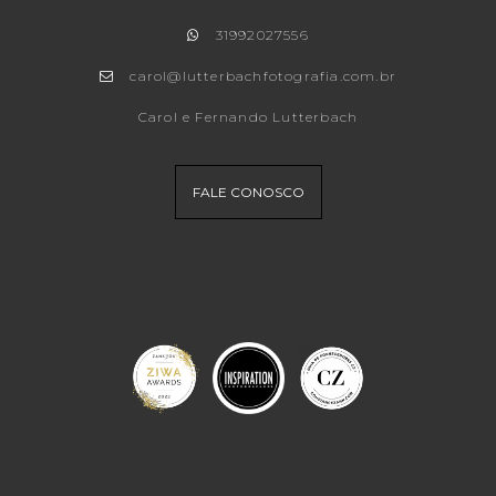
31992027556
carol@lutterbachfotografia.com.br
Carol e Fernando Lutterbach
FALE CONOSCO