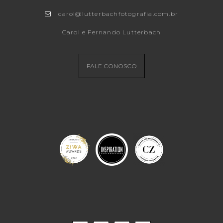
carol@lutterbachfotografia.com.br
Carol e Fernando Lutterbach
FALE CONOSCO