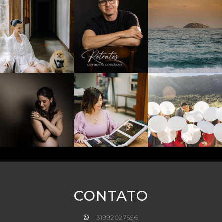
CONTATO
31992027556