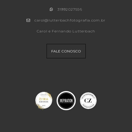
31992027556
carol@lutterbachfotografia.com.br
Carol e Fernando Lutterbach
FALE CONOSCO