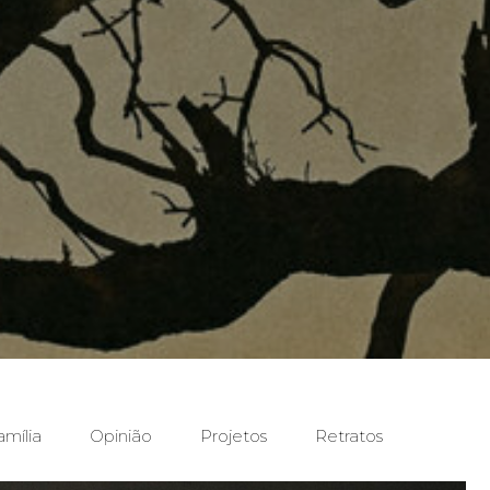
amília
Opinião
Projetos
Retratos